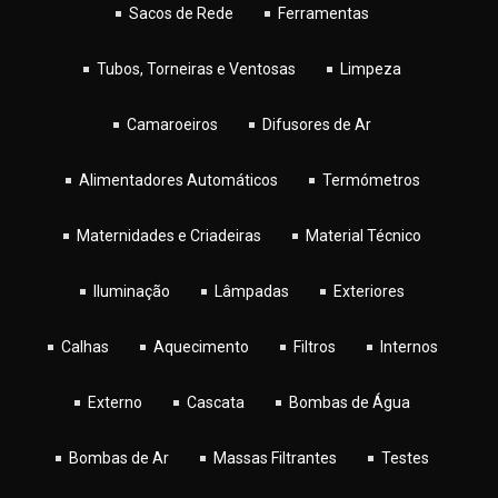
Sacos de Rede
Ferramentas
Tubos, Torneiras e Ventosas
Limpeza
Camaroeiros
Difusores de Ar
Alimentadores Automáticos
Termómetros
Maternidades e Criadeiras
Material Técnico
Iluminação
Lâmpadas
Exteriores
Calhas
Aquecimento
Filtros
Internos
Externo
Cascata
Bombas de Água
Bombas de Ar
Massas Filtrantes
Testes