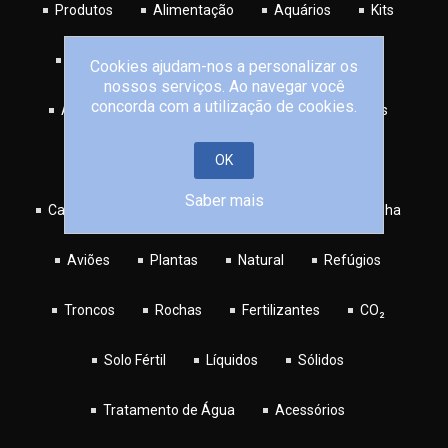
Produtos
Alimentação
Aquários
Kits
Vidro
Móveis
Decorações
Areão
Cookies ajudam-nos a personalizar os
nossos serviços. Ao navegar você
concorda com a utilização de cookies.
Artificial
Troncos
Rochas
Refúgios
Figuras
Diversos
OK
Caveiras
Saber mais
Carros e Motas
Barcos
Infantil
Buddha
Aviões
Plantas
Natural
Refúgios
Troncos
Rochas
Fertilizantes
CO₂
Solo Fértil
Líquidos
Sólidos
Tratamento de Água
Acessórios