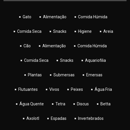
Gato
Alimentação
Comida Húmida
Comida Seca
Snacks
Higiene
Areia
Cão
Alimentação
Comida Húmida
Comida Seca
Snacks
Aquariofilia
Plantas
Submersas
Emersas
Flutuantes
Vivos
Peixes
Água Fria
Água Quente
Tetra
Discus
Betta
Axolotl
Espadas
Invertebrados