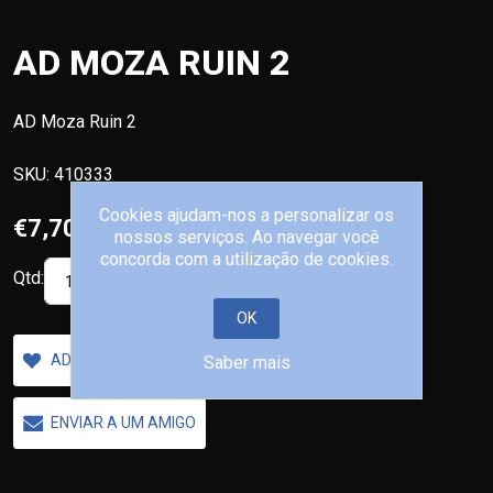
AD MOZA RUIN 2
AD Moza Ruin 2
SKU:
410333
Cookies ajudam-nos a personalizar os
€7,70
nossos serviços. Ao navegar você
concorda com a utilização de cookies.
Qtd:
COMPRAR
OK
ADICIONAR A LISTA DE DESEJOS
Saber mais
ENVIAR A UM AMIGO