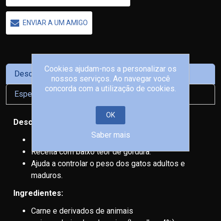
ENVIAR A UM AMIGO
Cookies ajudam-nos a personalizar os
Descrição
nossos serviços. Ao navegar você
concorda com a utilização de cookies.
Especificações Dos Produtos
OK
Descrição:
Saber mais
Ideal para gatos castrados ou menos activos.
Receita com baixo teor de gordura.
Ajuda a controlar o peso dos gatos adultos e
maduros.
Ingredientes:
Carne e derivados de animais