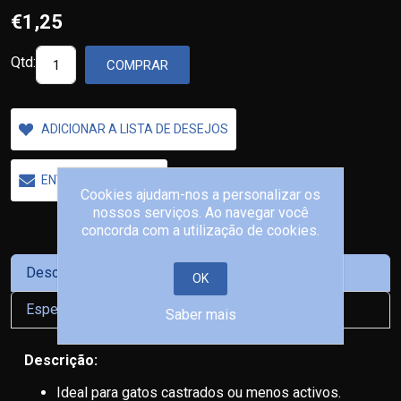
€1,25
Qtd:
COMPRAR
ADICIONAR A LISTA DE DESEJOS
ENVIAR A UM AMIGO
Cookies ajudam-nos a personalizar os
nossos serviços. Ao navegar você
concorda com a utilização de cookies.
Descrição
OK
Especificações Dos Produtos
Saber mais
Descrição:
Ideal para gatos castrados ou menos activos.