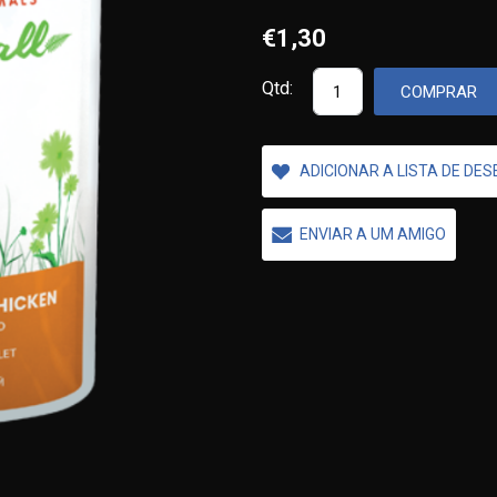
€1,30
Qtd:
COMPRAR
ADICIONAR A LISTA DE DE
ENVIAR A UM AMIGO