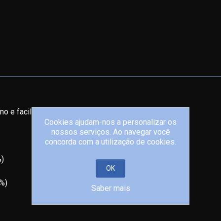
ino e facilitam as funções digestivas.
Cookies ajudam-nos a personalizar os
nossos serviços. Ao navegar você
concorda com a utilização de cookies.
%)
OK
1%)
Saber mais