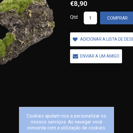
€8,90
Qtd:
COMPRAR
ADICIONAR A LISTA DE DE
ENVIAR A UM AMIGO
Cookies ajudam-nos a personalizar os
nossos serviços. Ao navegar você
concorda com a utilização de cookies.