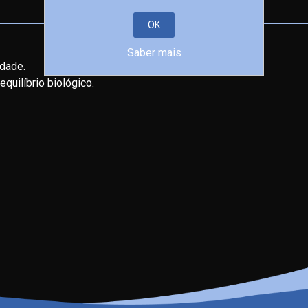
OK
Saber mais
idade.
quilíbrio biológico.