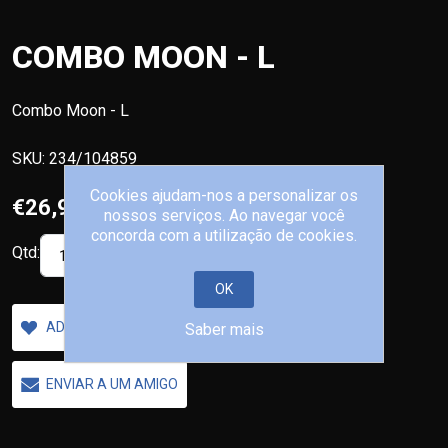
COMBO MOON - L
Combo Moon - L
SKU:
234/104859
Cookies ajudam-nos a personalizar os
€26,90
nossos serviços. Ao navegar você
concorda com a utilização de cookies.
Qtd:
COMPRAR
OK
ADICIONAR A LISTA DE DESEJOS
Saber mais
ENVIAR A UM AMIGO