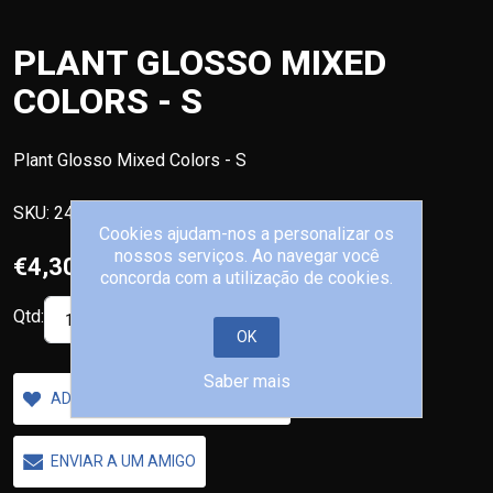
PLANT GLOSSO MIXED
COLORS - S
Plant Glosso Mixed Colors - S
SKU:
242/457993
Cookies ajudam-nos a personalizar os
nossos serviços. Ao navegar você
€4,30
concorda com a utilização de cookies.
Qtd:
COMPRAR
OK
Saber mais
ADICIONAR A LISTA DE DESEJOS
ENVIAR A UM AMIGO