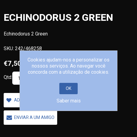
ECHINODORUS 2 GREEN
Echinodorus 2 Green
SKU:
242/468258
Cookies ajudam-nos a personalizar os
€7,50
nossos serviços. Ao navegar você
concorda com a utilização de cookies.
Qtd:
COMPRAR
OK
ADICIONAR A LISTA DE DESEJOS
Saber mais
ENVIAR A UM AMIGO