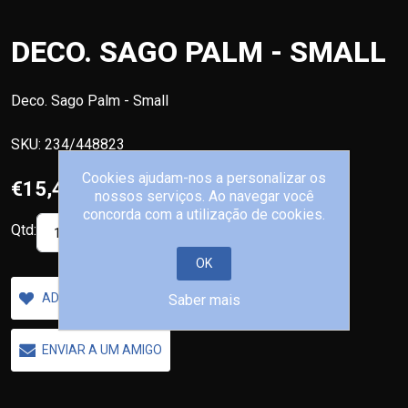
DECO. SAGO PALM - SMALL
Deco. Sago Palm - Small
SKU:
234/448823
Cookies ajudam-nos a personalizar os
€15,40
nossos serviços. Ao navegar você
concorda com a utilização de cookies.
Qtd:
COMPRAR
OK
ADICIONAR A LISTA DE DESEJOS
Saber mais
ENVIAR A UM AMIGO