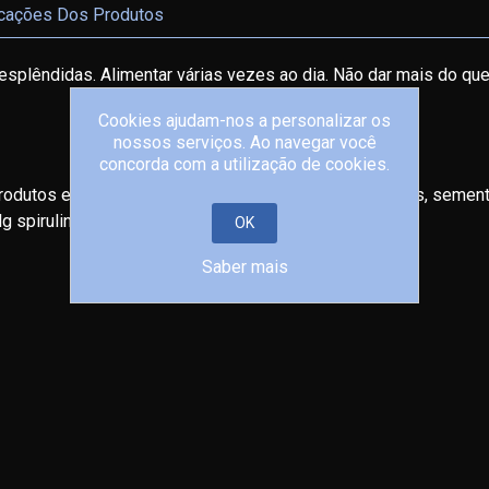
icações Dos Produtos
splêndidas. Alimentar várias vezes ao dia. Não dar mais do qu
Cookies ajudam-nos a personalizar os
nossos serviços. Ao navegar você
concorda com a utilização de cookies.
produtos e subprodutos, grãos e subprodutos de cereais, seme
 spirulina, minerais.
OK
Saber mais