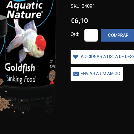
SKU:
04091
€6,10
Qtd:
COMPRAR
ADICIONAR A LISTA DE DE
ENVIAR A UM AMIGO