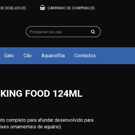
 DE DESEJOS
(0)
CARRINHO DE COMPRAS
(0)
Gato
Cão
Aquariofilia
Contactos
NKING FOOD 124ML
nto completo para afundar desenvolvido para
ixes ornamentais de aquário).