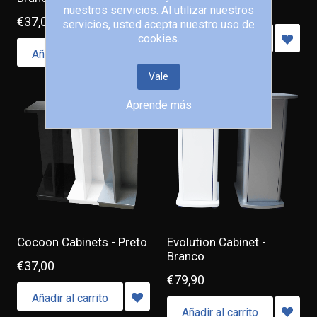
€37,00
nuestros servicios. Al utilizar nuestros
€37,00
servicios, usted acepta nuestro uso de
cookies.
Añadir al carrito
Añadir al carrito
Vale
Aprende más
Cocoon Cabinets - Preto
Evolution Cabinet -
Branco
€37,00
€79,90
Añadir al carrito
Añadir al carrito