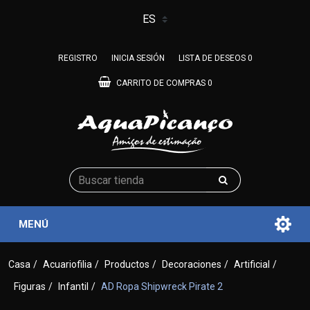
REGISTRO
INICIA SESIÓN
LISTA DE DESEOS
0
CARRITO DE COMPRAS
0
MENÚ
Casa
/
Acuariofilia
/
Productos
/
Decoraciones
/
Artificial
/
Figuras
/
Infantil
/
AD Ropa Shipwreck Pirate 2