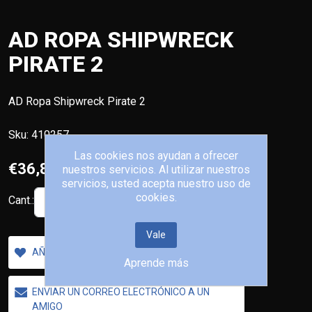
AD ROPA SHIPWRECK
PIRATE 2
AD Ropa Shipwreck Pirate 2
Sku:
410257
Las cookies nos ayudan a ofrecer
€36,80
nuestros servicios. Al utilizar nuestros
servicios, usted acepta nuestro uso de
cookies.
Cant.:
AÑADIR AL CARRITO
Vale
AÑADIR A LA LISTA DE DESEOS
Aprende más
ENVIAR UN CORREO ELECTRÓNICO A UN
AMIGO