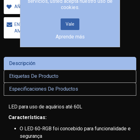
servicios, usted acepta nuestro uso de
AÑADIR A LA LISTA DE DESEOS
cookies.
Vale
ENVIAR UN CORREO ELECTRÓNICO A UN
AMIGO
Aprende más
Descripción
Etiquetas De Producto
Especificaciones De Productos
LED para uso de aquários até 60L
Características:
O LED 60-RGB foi concebido para funcionalidade e
segurança