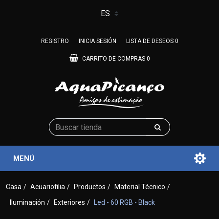
REGISTRO
INICIA SESIÓN
LISTA DE DESEOS
0
CARRITO DE COMPRAS
0
MENÚ
Casa
/
Acuariofilia
/
Productos
/
Material Técnico
/
Iluminación
/
Exteriores
/
Led - 60 RGB - Black