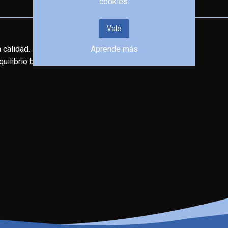
cookies.
Vale
 calidad.
Aprende más
uilibrio biológico.