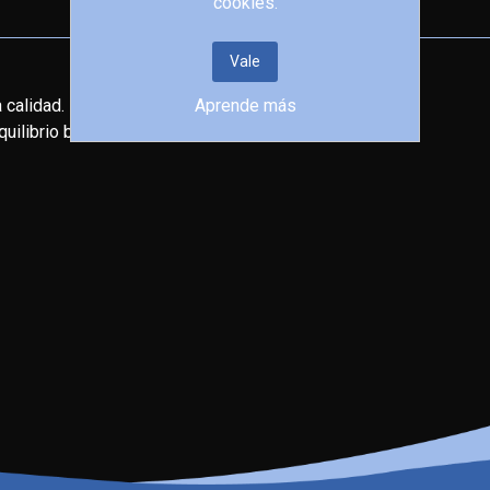
cookies.
Vale
 calidad.
Aprende más
uilibrio biológico.