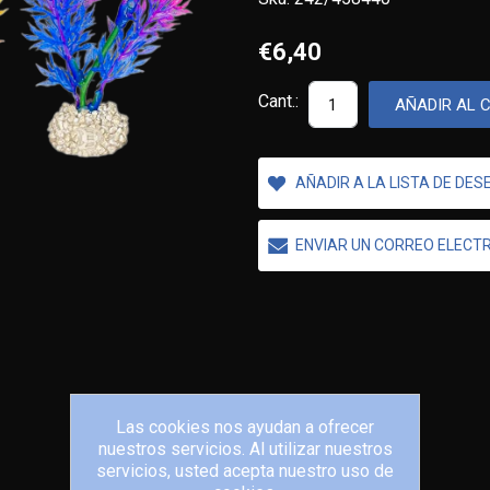
€6,40
Cant.:
AÑADIR AL 
AÑADIR A LA LISTA DE DES
ENVIAR UN CORREO ELECT
Las cookies nos ayudan a ofrecer
nuestros servicios. Al utilizar nuestros
servicios, usted acepta nuestro uso de