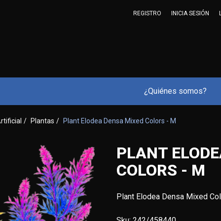
REGISTRO
INICIA SESIÓN
¿Quiénes somos?
rtificial
/
Plantas
/
Plant Elodea Densa Mixed Colors - M
PLANT ELODE
COLORS - M
Plant Elodea Densa Mixed Col
Sku:
242/458440