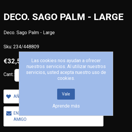
DECO. SAGO PALM - LARGE
Deco. Sago Palm - Large
Sku:
234/448809
€32,50
Las cookies nos ayudan a ofrecer
nuestros servicios. Al utilizar nuestros
servicios, usted acepta nuestro uso de
Cant.:
AÑADIR AL CARRITO
cookies.
Vale
AÑADIR A LA LISTA DE DESEOS
Aprende más
ENVIAR UN CORREO ELECTRÓNICO A UN
AMIGO