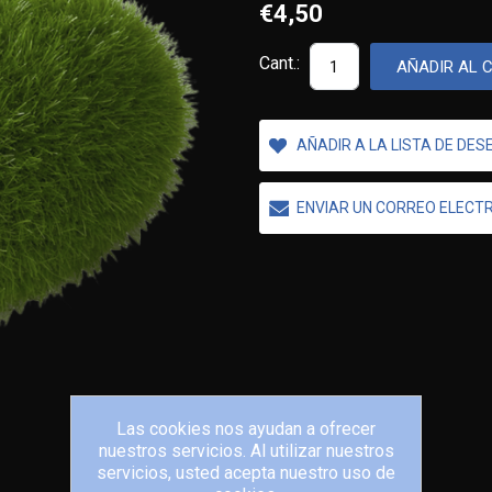
€4,50
Cant.:
AÑADIR AL 
AÑADIR A LA LISTA DE DES
ENVIAR UN CORREO ELECT
Las cookies nos ayudan a ofrecer
nuestros servicios. Al utilizar nuestros
servicios, usted acepta nuestro uso de