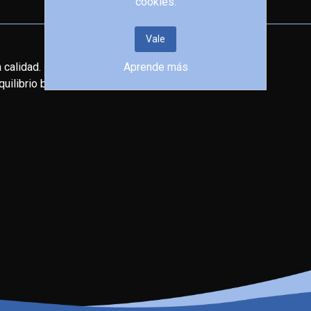
cookies.
Vale
 calidad.
Aprende más
uilibrio biológico.