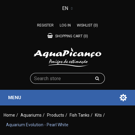
REGISTER
LOG IN
WISHLIST
(0)
SHOPPING CART
(0)
MENU
Home
/
Aquariums
/
Products
/
Fish Tanks
/
Kits
/
Aquarium Evolution - Pearl White