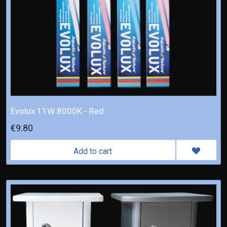
Evolux 11W 8000K - Red
€9.80
Add to cart